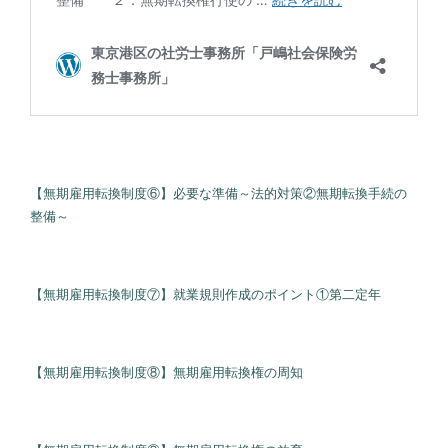
【無期雇用転換制度⑥】必要な準備～法的対策②無期転換手続の
整備～
【無期雇用転換制度⑦】就業規則作成のポイント①第二定年
【無期雇用転換制度⑧】無期雇用転換権の周知