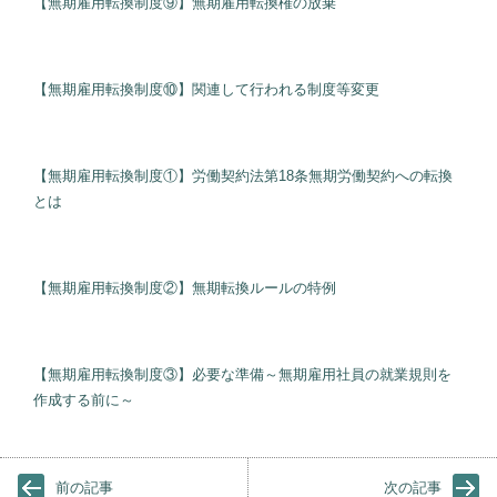
【無期雇用転換制度⑨】無期雇用転換権の放棄
【無期雇用転換制度⑩】関連して行われる制度等変更
【無期雇用転換制度①】労働契約法第18条無期労働契約への転換
とは
【無期雇用転換制度②】無期転換ルールの特例
【無期雇用転換制度③】必要な準備～無期雇用社員の就業規則を
作成する前に～
前の記事
次の記事