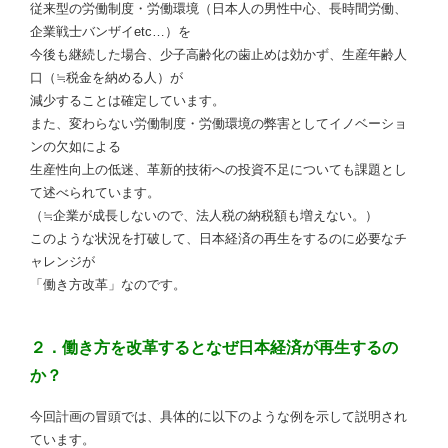
従来型の労働制度・労働環境（日本人の男性中心、長時間労働、
企業戦士バンザイetc…）を
今後も継続した場合、少子高齢化の歯止めは効かず、生産年齢人
口（≒税金を納める人）が
減少することは確定しています。
また、変わらない労働制度・労働環境の弊害としてイノベーショ
ンの欠如による
生産性向上の低迷、革新的技術への投資不足についても課題とし
て述べられています。
（≒企業が成長しないので、法人税の納税額も増えない。）
このような状況を打破して、日本経済の再生をするのに必要なチ
ャレンジが
「働き方改革」なのです。
２．働き方を改革するとなぜ日本経済が再生するの
か？
今回計画の冒頭では、具体的に以下のような例を示して説明され
ています。