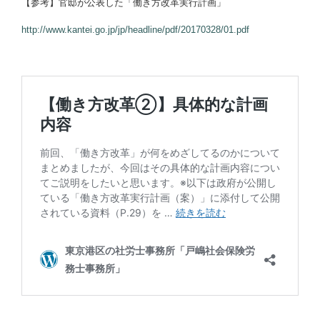
【参考】官邸が公表した「働き方改革実行計画」
http://www.kantei.go.jp/jp/headline/pdf/20170328/01.pdf