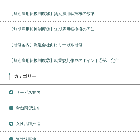
【無期雇用転換制度⑨】無期雇用転換権の放棄
【無期雇用転換制度⑧】無期雇用転換権の周知
【研修案内】派遣会社向けリーガル研修
【無期雇用転換制度⑦】就業規則作成のポイント①第二定年
カテゴリー
サービス案内
労働関係法令
女性活躍推進
派遣法関連