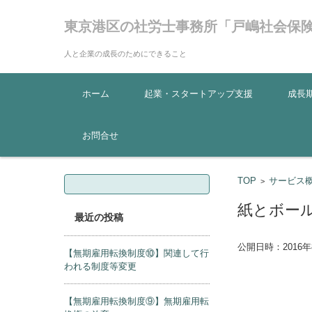
東京港区の社労士事務所「戸嶋社会保
人と企業の成長のためにできること
コンテンツに移動
ホーム
起業・スタートアップ支援
成長
お問合せ
検
TOP
サービス
>
索:
紙とボー
最近の投稿
公開日時：
2016
【無期雇用転換制度⑩】関連して行
われる制度等変更
【無期雇用転換制度⑨】無期雇用転