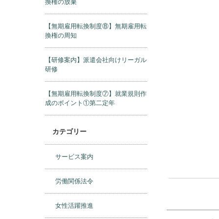
換権の放棄
【無期雇用転換制度⑧】無期雇用転
換権の周知
【研修案内】派遣会社向けリーガル
研修
【無期雇用転換制度⑦】就業規則作
成のポイント①第二定年
カテゴリー
サービス案内
労働関係法令
女性活躍推進