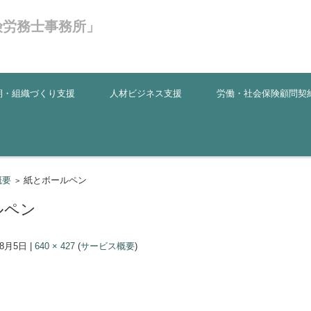
険労務士事務所」
期・組織づくり支援
人材ビジネス支援
労働・社会保険顧問契
概要
紙とボールペン
>
ルペン
年8月5日
|
640 × 427
(
サービス概要
)